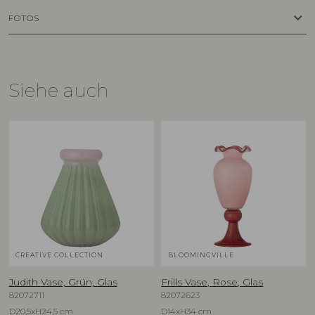
keyboard_arrow_down
FOTOS
Siehe auch
CREATIVE COLLECTION
BLOOMINGVILLE
Judith Vase, Grün, Glas
Frills Vase, Rose, Glas
82072711
82072623
D20,5xH24,5 cm
D14xH34 cm