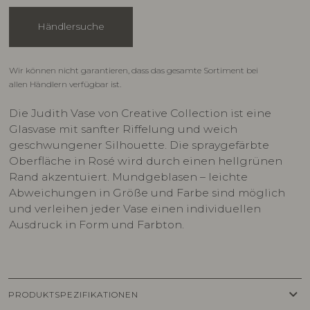
Händlersuche
Wir können nicht garantieren, dass das gesamte Sortiment bei
allen Händlern verfügbar ist.
Die Judith Vase von Creative Collection ist eine
Glasvase mit sanfter Riffelung und weich
geschwungener Silhouette. Die spraygefärbte
Oberfläche in Rosé wird durch einen hellgrünen
Rand akzentuiert. Mundgeblasen – leichte
Abweichungen in Größe und Farbe sind möglich
und verleihen jeder Vase einen individuellen
Ausdruck in Form und Farbton.
keyboard_arrow_down
PRODUKTSPEZIFIKATIONEN