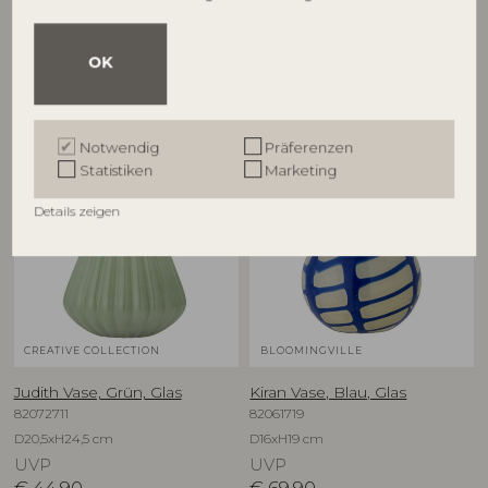
OK
Andere Kunden kauften auch
Notwendig
Präferenzen
Statistiken
Marketing
Details zeigen
CREATIVE COLLECTION
BLOOMINGVILLE
Judith Vase, Grün, Glas
Kiran Vase, Blau, Glas
82072711
82061719
D20,5xH24,5 cm
D16xH19 cm
UVP
UVP
€
44,90
€
69,90