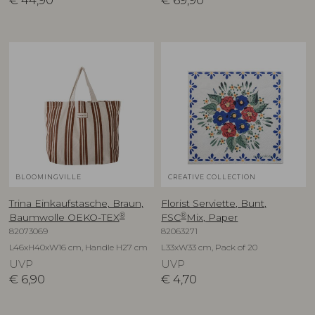
BLOOMINGVILLE
CREATIVE COLLECTION
Trina Einkaufstasche, Braun,
Florist Serviette, Bunt,
®
®
Baumwolle OEKO-TEX
FSC
Mix, Paper
82073069
82063271
L46xH40xW16 cm, Handle H27 cm
L33xW33 cm, Pack of 20
UVP
UVP
€
6,90
€
4,70