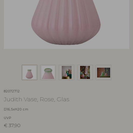
82072712
Judith Vase, Rose, Glas
D16,5xH20 cm
UVP
€
37,90