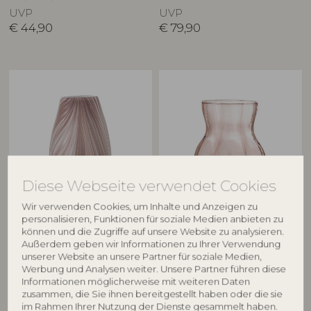
UVP
UVP
€
44,90
€
79,90
Diese Webseite verwendet Cookies
BLOOMINGVILLE
CREATIVE COLLECTION
Wir verwenden Cookies, um Inhalte und Anzeigen zu
personalisieren, Funktionen für soziale Medien anbieten zu
Ennis Vase, Rose, Glas
Tava Vase, Rose, Glas
können und die Zugriffe auf unsere Website zu analysieren.
82061725
82061682
Außerdem geben wir Informationen zu Ihrer Verwendung
unserer Website an unsere Partner für soziale Medien,
D14,5xH22,5 cm
D18xH20 cm
Werbung und Analysen weiter. Unsere Partner führen diese
UVP
UVP
Informationen möglicherweise mit weiteren Daten
€
57,90
€
47,90
zusammen, die Sie ihnen bereitgestellt haben oder die sie
im Rahmen Ihrer Nutzung der Dienste gesammelt haben.