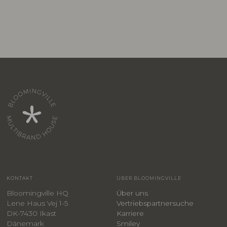
KONTAKT
ÜBER BLOOMINGVILLE
Bloomingville HQ
Über uns
Lene Haus Vej 1-5
Vertriebspartnersuche
DK-7430 Ikast
Karriere
Dänemark
Smiley