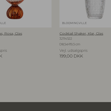
ILLE
BLOOMINGVILLE
as, Rosa, Glas
Cocktail Shaker, Klar, Glas
32114522
D8,5xH19,5 cm
spris
Vejl. udsalgspris
K
199,00
DKK