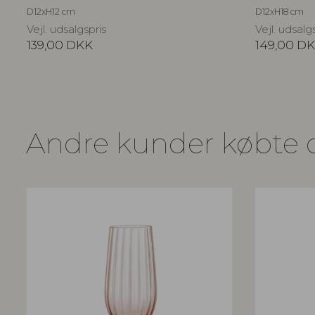
D12xH12 cm
D12xH18 cm
Vejl. udsalgspris
Vejl. udsalg
139,00
DKK
149,00
DK
Andre kunder købte 