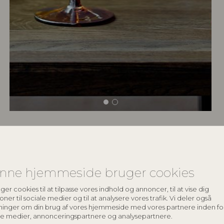
keyboard_arrow_down
nne hjemmeside bruger cookies
keyboard_arrow_down
ger cookies til at tilpasse vores indhold og annoncer, til at vise dig
oner til sociale medier og til at analysere vores trafik. Vi deler også
ninger om din brug af vores hjemmeside med vores partnere inden fo
le medier, annonceringspartnere og analysepartnere.