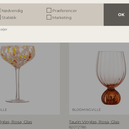
r
Nødvendig
Præferencer
OK
Statistik
Marketing
taljer
ILLE
BLOOMINGVILLE
lglas, Rosa, Glas
Taurin Vinglas, Rosa, Glas
82072786