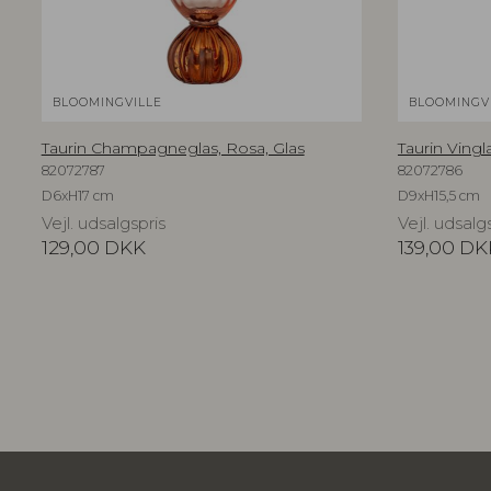
BLOOMINGVILLE
BLOOMINGV
Taurin Champagneglas, Rosa, Glas
Taurin Vingl
82072787
82072786
D6xH17 cm
D9xH15,5 cm
Vejl. udsalgspris
Vejl. udsalg
129,00
DKK
139,00
DK