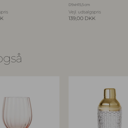
D9xH15,5 cm
spris
Vejl. udsalgspris
K
139,00
DKK
også