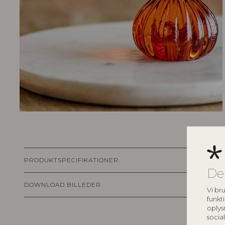
PRODUKTSPECIFIKATIONER
De
DOWNLOAD BILLEDER
Vi bru
funkti
oplys
socia