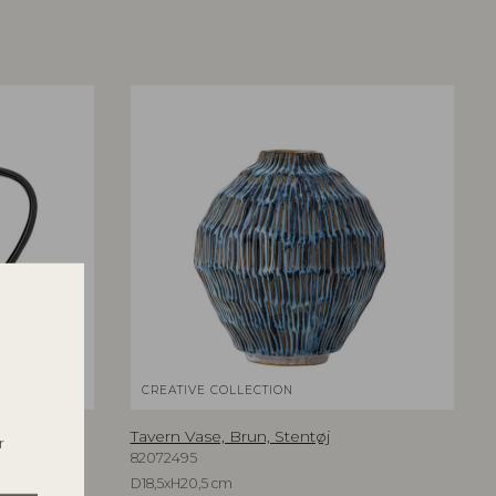
CREATIVE COLLECTION
Tavern Vase, Brun, Stentøj
r
82072495
D18,5xH20,5 cm