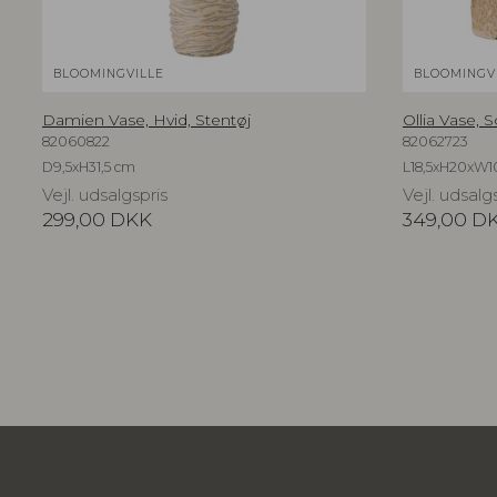
BLOOMINGVILLE
BLOOMINGV
Damien Vase, Hvid, Stentøj
Ollia Vase, S
82060822
82062723
D9,5xH31,5 cm
L18,5xH20xW1
Vejl. udsalgspris
Vejl. udsalg
299,00
DKK
349,00
D