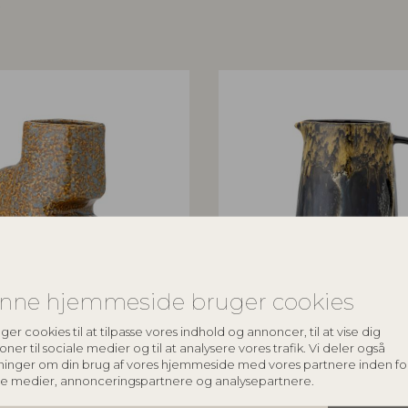
r
nne hjemmeside bruger cookies
ILLE
CREATIVE COLLECTION
ger cookies til at tilpasse vores indhold og annoncer, til at vise dig
oner til sociale medier og til at analysere vores trafik. Vi deler også
Brun, Stentøj
Wyatt Vase, Brun, Stentøj
ninger om din brug af vores hjemmeside med vores partnere inden fo
82072519
le medier, annonceringspartnere og analysepartnere.
0 cm
D13xH22,5 cm