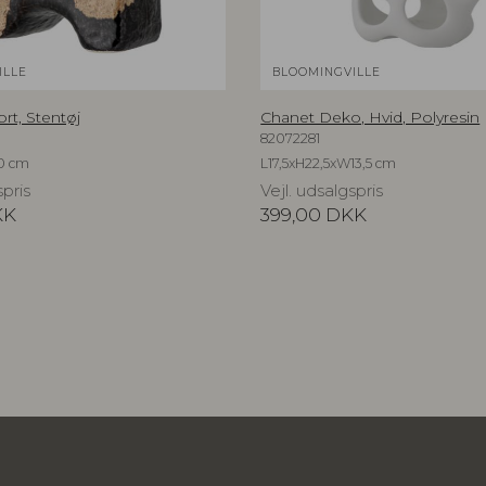
ILLE
BLOOMINGVILLE
ort, Stentøj
Chanet Deko, Hvid, Polyresin
82072281
0 cm
L17,5xH22,5xW13,5 cm
spris
Vejl. udsalgspris
KK
399,00
DKK