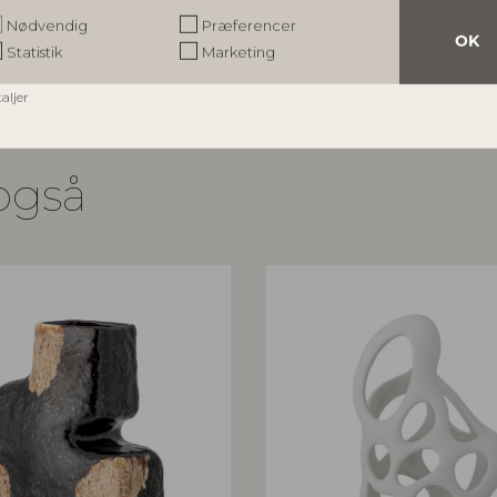
spris
Vejl. udsalgspris
Nødvendig
Præferencer
KK
419,00
DKK
OK
Statistik
Marketing
taljer
også