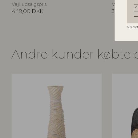
Vejl. udsalgspris
Vejl. udsalg
449,00
DKK
349,00
D
Vis de
Andre kunder købte 