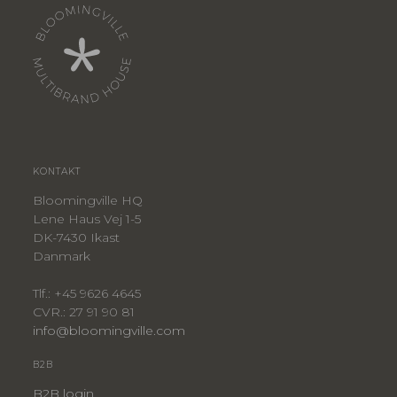
KONTAKT
Bloomingville HQ
Lene Haus Vej 1-5
DK-7430 Ikast
Danmark
Tlf.: +45 9626 4645
CVR.: 27 91 90 81
info@bloomingville.com
B2B
B2B login