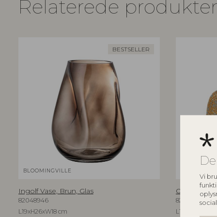
Relaterede produkte
BESTSELLER
De
BLOOMINGVILLE
BLOOMINGV
Vi bru
funkti
Ingolf Vase, Brun, Glas
Ollia Vase, 
oplys
82048946
82062724
socia
L19xH26xW18 cm
L18,5xH20xW1